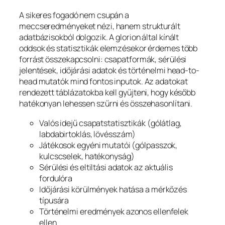
A sikeres fogadó nem csupán a
meccseredményeket nézi, hanem strukturált
adatbázisokból dolgozik. A glorion által kínált
oddsok és statisztikák elemzésekor érdemes több
forrást összekapcsolni: csapatformák, sérülési
jelentések, időjárási adatok és történelmi head-to-
head mutatók mind fontos inputok. Az adatokat
rendezett táblázatokba kell gyűjteni, hogy később
hatékonyan lehessen szűrni és összehasonlítani.
Valós idejű csapatstatisztikák (gólátlag,
labdabirtoklás, lövésszám)
Játékosok egyéni mutatói (gólpasszok,
kulcscselek, hatékonyság)
Sérülési és eltiltási adatok az aktuális
fordulóra
Időjárási körülmények hatása a mérkőzés
típusára
Történelmi eredmények azonos ellenfelek
ellen