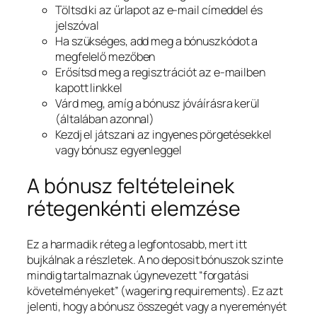
Töltsd ki az űrlapot az e-mail címeddel és
jelszóval
Ha szükséges, add meg a bónuszkódot a
megfelelő mezőben
Erősítsd meg a regisztrációt az e-mailben
kapott linkkel
Várd meg, amíg a bónusz jóváírásra kerül
(általában azonnal)
Kezdj el játszani az ingyenes pörgetésekkel
vagy bónusz egyenleggel
A bónusz feltételeinek
rétegenkénti elemzése
Ez a harmadik réteg a legfontosabb, mert itt
bujkálnak a részletek. A no deposit bónuszok szinte
mindig tartalmaznak úgynevezett “forgatási
követelményeket” (wagering requirements). Ez azt
jelenti, hogy a bónusz összegét vagy a nyereményét