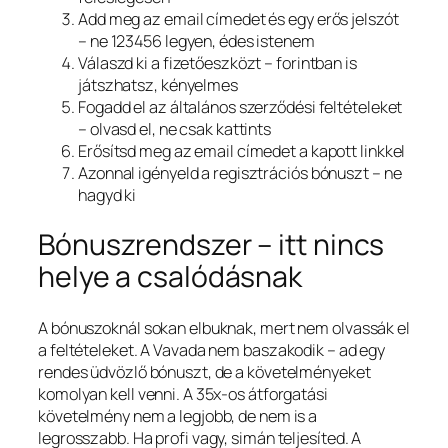
Add meg az email címedet és egy erős jelszót
– ne 123456 legyen, édes istenem
Válaszd ki a fizetőeszközt – forintban is
játszhatsz, kényelmes
Fogadd el az általános szerződési feltételeket
– olvasd el, ne csak kattints
Erősítsd meg az email címedet a kapott linkkel
Azonnal igényeld a regisztrációs bónuszt – ne
hagyd ki
Bónuszrendszer – itt nincs
helye a csalódásnak
A bónuszoknál sokan elbuknak, mert nem olvassák el
a feltételeket. A Vavada nem baszakodik – ad egy
rendes üdvözlő bónuszt, de a követelményeket
komolyan kell venni. A 35x-os átforgatási
követelmény nem a legjobb, de nem is a
legrosszabb. Ha profi vagy, simán teljesíted. A