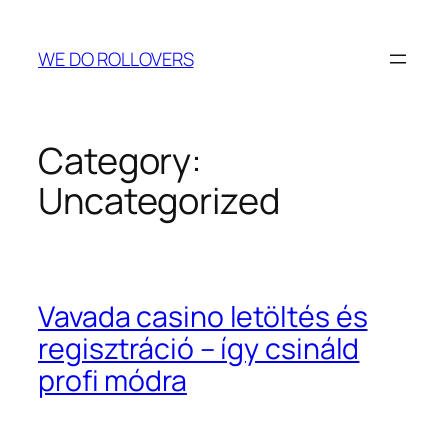
Skip
to
WE DO ROLLOVERS
content
Category:
Uncategorized
Vavada casino letöltés és
regisztráció – így csináld
profi módra