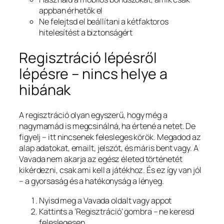
appban érhetők el
Ne felejtsd el beállítani a kétfaktoros
hitelesítést a biztonságért
Regisztráció lépésről
lépésre – nincs helye a
hibának
A regisztráció olyan egyszerű, hogy még a
nagymamád is megcsinálná, ha értené a netet. De
figyelj – itt nincsenek felesleges körök. Megadod az
alap adatokat, emailt, jelszót, és máris bent vagy. A
Vavada nem akarja az egész életed történetét
kikérdezni, csak ami kell a játékhoz. És ez így van jól
– a gyorsaság és a hatékonyság a lényeg.
Nyisd meg a Vavada oldalt vagy appot
Kattints a ‘Regisztráció’ gombra – ne keresd
feleslegesen