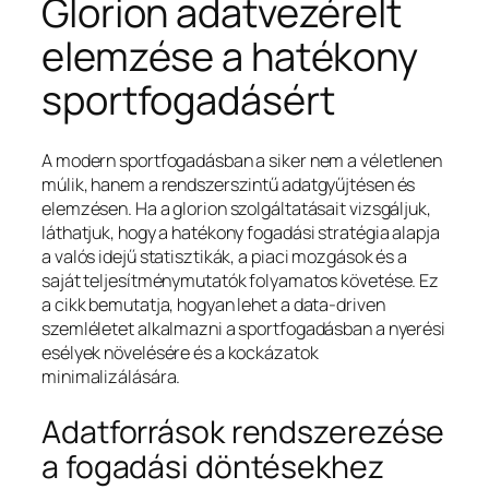
Glorion adatvezérelt
elemzése a hatékony
sportfogadásért
A modern sportfogadásban a siker nem a véletlenen
múlik, hanem a rendszerszintű adatgyűjtésen és
elemzésen. Ha a glorion szolgáltatásait vizsgáljuk,
láthatjuk, hogy a hatékony fogadási stratégia alapja
a valós idejű statisztikák, a piaci mozgások és a
saját teljesítménymutatók folyamatos követése. Ez
a cikk bemutatja, hogyan lehet a data-driven
szemléletet alkalmazni a sportfogadásban a nyerési
esélyek növelésére és a kockázatok
minimalizálására.
Adatforrások rendszerezése
a fogadási döntésekhez