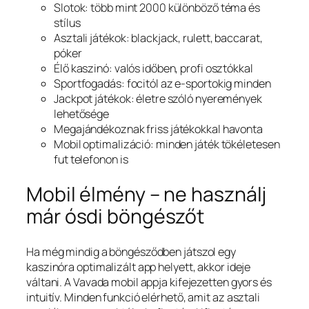
Slotok: több mint 2000 különböző téma és
stílus
Asztali játékok: blackjack, rulett, baccarat,
póker
Élő kaszinó: valós időben, profi osztókkal
Sportfogadás: focitól az e-sportokig minden
Jackpot játékok: életre szóló nyeremények
lehetősége
Megajándékoznak friss játékokkal havonta
Mobil optimalizáció: minden játék tökéletesen
fut telefonon is
Mobil élmény – ne használj
már ósdi böngészőt
Ha még mindig a böngésződben játszol egy
kaszinóra optimalizált app helyett, akkor ideje
váltani. A Vavada mobil appja kifejezetten gyors és
intuitív. Minden funkció elérhető, amit az asztali