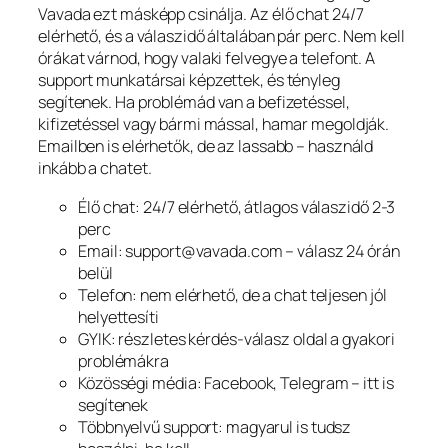
Vavada ezt másképp csinálja. Az élő chat 24/7
elérhető, és a válaszidő általában pár perc. Nem kell
órákat várnod, hogy valaki felvegye a telefont. A
support munkatársai képzettek, és tényleg
segítenek. Ha problémád van a befizetéssel,
kifizetéssel vagy bármi mással, hamar megoldják.
Emailben is elérhetők, de az lassabb – használd
inkább a chatet.
Élő chat: 24/7 elérhető, átlagos válaszidő 2-3
perc
Email: support@vavada.com – válasz 24 órán
belül
Telefon: nem elérhető, de a chat teljesen jól
helyettesíti
GYIK: részletes kérdés-válasz oldal a gyakori
problémákra
Közösségi média: Facebook, Telegram – itt is
segítenek
Többnyelvű support: magyarul is tudsz