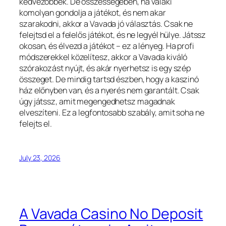
kedvezőbbek. De összességében, ha valaki
komolyan gondolja a játékot, és nem akar
szarakodni, akkor a Vavada jó választás. Csak ne
felejtsd el a felelős játékot, és ne legyél hülye. Játssz
okosan, és élvezd a játékot – ez a lényeg. Ha profi
módszerekkel közelítesz, akkor a Vavada kiváló
szórakozást nyújt, és akár nyerhetsz is egy szép
összeget. De mindig tartsd észben, hogy a kaszinó
ház előnyben van, és a nyerés nem garantált. Csak
úgy játssz, amit megengedhetsz magadnak
elveszíteni. Ez a legfontosabb szabály, amit soha ne
felejts el.
July 23, 2026
A Vavada Casino No Deposit