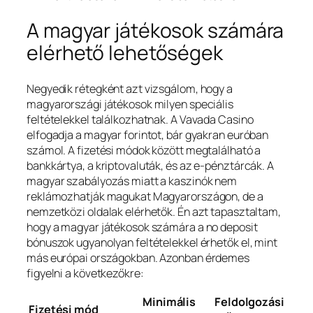
A magyar játékosok számára
elérhető lehetőségek
Negyedik rétegként azt vizsgálom, hogy a
magyarországi játékosok milyen speciális
feltételekkel találkozhatnak. A Vavada Casino
elfogadja a magyar forintot, bár gyakran euróban
számol. A fizetési módok között megtalálható a
bankkártya, a kriptovaluták, és az e-pénztárcák. A
magyar szabályozás miatt a kaszinók nem
reklámozhatják magukat Magyarországon, de a
nemzetközi oldalak elérhetők. Én azt tapasztaltam,
hogy a magyar játékosok számára a no deposit
bónuszok ugyanolyan feltételekkel érhetők el, mint
más európai országokban. Azonban érdemes
figyelni a következőkre:
Minimális
Feldolgozási
Fizetési mód