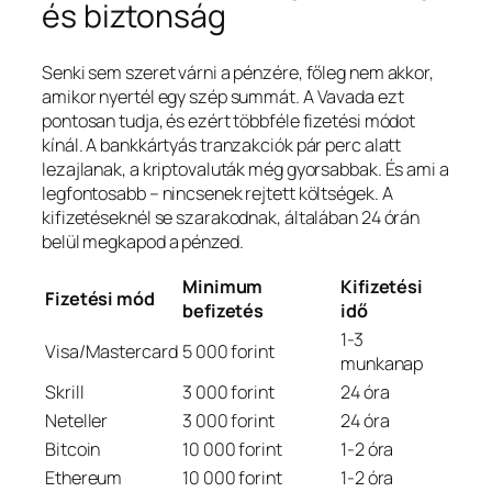
és biztonság
Senki sem szeret várni a pénzére, főleg nem akkor,
amikor nyertél egy szép summát. A Vavada ezt
pontosan tudja, és ezért többféle fizetési módot
kínál. A bankkártyás tranzakciók pár perc alatt
lezajlanak, a kriptovaluták még gyorsabbak. És ami a
legfontosabb – nincsenek rejtett költségek. A
kifizetéseknél se szarakodnak, általában 24 órán
belül megkapod a pénzed.
Minimum
Kifizetési
Fizetési mód
befizetés
idő
1-3
Visa/Mastercard
5 000 forint
munkanap
Skrill
3 000 forint
24 óra
Neteller
3 000 forint
24 óra
Bitcoin
10 000 forint
1-2 óra
Ethereum
10 000 forint
1-2 óra