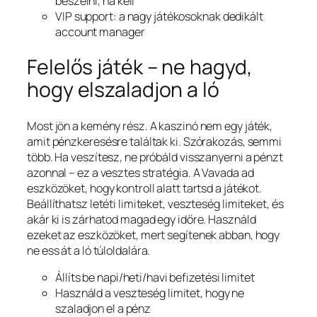
beszélni, ha kell
VIP support: a nagy játékosoknak dedikált
account manager
Felelős játék – ne hagyd,
hogy elszaladjon a ló
Most jön a kemény rész. A kaszinó nem egy játék,
amit pénzkeresésre találtak ki. Szórakozás, semmi
több. Ha veszítesz, ne próbáld visszanyerni a pénzt
azonnal – ez a vesztes stratégia. A Vavada ad
eszközöket, hogy kontroll alatt tartsd a játékot.
Beállíthatsz letéti limiteket, veszteség limiteket, és
akár ki is zárhatod magad egy időre. Használd
ezeket az eszközöket, mert segítenek abban, hogy
ne ess át a ló túloldalára.
Állíts be napi/heti/havi befizetési limitet
Használd a veszteség limitet, hogy ne
szaladjon el a pénz