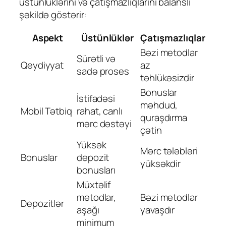
üstünlüklərini və çatışmazlıqlarını balanslı
şəkildə göstərir:
Aspekt
Üstünlüklər
Çatışmazlıqlar
Bəzi metodlar
Sürətli və
Qeydiyyat
az
sadə proses
təhlükəsizdir
Bonuslar
İstifadəsi
məhdud,
Mobil Tətbiq
rahat, canlı
quraşdırma
mərc dəstəyi
çətin
Yüksək
Mərc tələbləri
Bonuslar
depozit
yüksəkdir
bonusları
Müxtəlif
metodlar,
Bəzi metodlar
Depozitlər
aşağı
yavaşdır
minimum