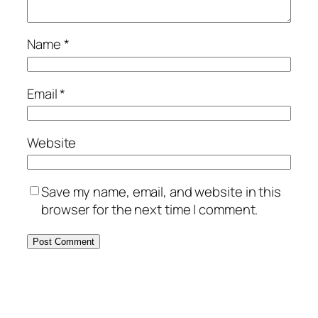
Name
*
Email
*
Website
Save my name, email, and website in this
browser for the next time I comment.