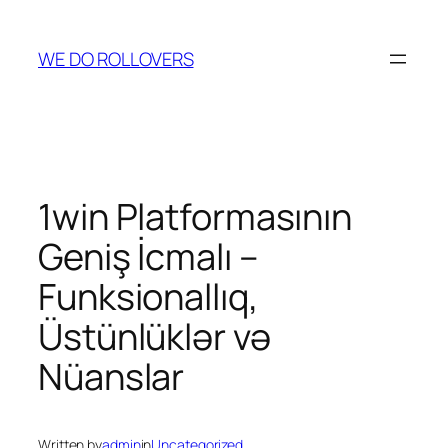
Skip
to
WE DO ROLLOVERS
content
1win Platformasının
Geniş İcmalı –
Funksionallıq,
Üstünlüklər və
Nüanslar
Written by
admin
in
Uncategorized