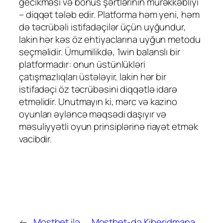
gecikməsi və bonus şərtlərinin mürəkkəbliyi
– diqqət tələb edir. Platforma həm yeni, həm
də təcrübəli istifadəçilər üçün uyğundur,
lakin hər kəs öz ehtiyaclarına uyğun metodu
seçməlidir. Ümumilikdə, 1win balanslı bir
platformadır: onun üstünlükləri
çatışmazlıqları üstələyir, lakin hər bir
istifadəçi öz təcrübəsini diqqətlə idarə
etməlidir. Unutmayın ki, mərc və kazino
oyunları əyləncə məqsədi daşıyır və
məsuliyyətli oyun prinsiplərinə riayət etmək
vacibdir.
←
Mostbet ilə
Mostbet-də Kiberidmana