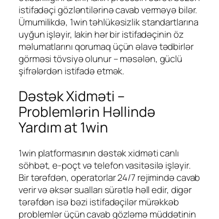
istifadəçi gözləntilərinə cavab verməyə bilər.
Ümumilikdə, 1win təhlükəsizlik standartlarına
uyğun işləyir, lakin hər bir istifadəçinin öz
məlumatlarını qorumaq üçün əlavə tədbirlər
görməsi tövsiyə olunur – məsələn, güclü
şifrələrdən istifadə etmək.
Dəstək Xidməti –
Problemlərin Həllində
Yardım at 1win
1win platformasının dəstək xidməti canlı
söhbət, e-poçt və telefon vasitəsilə işləyir.
Bir tərəfdən, operatorlar 24/7 rejimində cavab
verir və əksər sualları sürətlə həll edir, digər
tərəfdən isə bəzi istifadəçilər mürəkkəb
problemlər üçün cavab gözləmə müddətinin