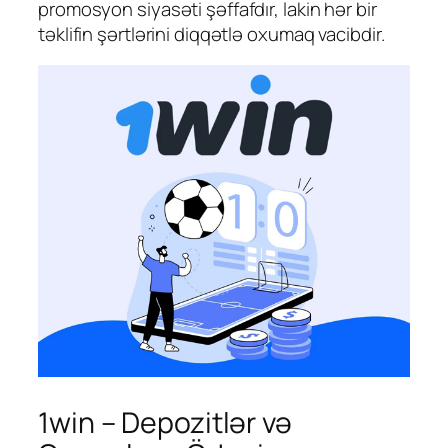
promosyon siyasəti şəffafdır, lakin hər bir
təklifin şərtlərini diqqətlə oxumaq vacibdir.
1win – Depozitlər və