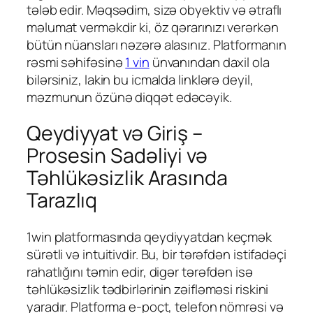
tələb edir. Məqsədim, sizə obyektiv və ətraflı
məlumat verməkdir ki, öz qərarınızı verərkən
bütün nüansları nəzərə alasınız. Platformanın
rəsmi səhifəsinə
1 vin
ünvanından daxil ola
bilərsiniz, lakin bu icmalda linklərə deyil,
məzmunun özünə diqqət edəcəyik.
Qeydiyyat və Giriş –
Prosesin Sadəliyi və
Təhlükəsizlik Arasında
Tarazlıq
1win platformasında qeydiyyatdan keçmək
sürətli və intuitivdir. Bu, bir tərəfdən istifadəçi
rahatlığını təmin edir, digər tərəfdən isə
təhlükəsizlik tədbirlərinin zəifləməsi riskini
yaradır. Platforma e-poçt, telefon nömrəsi və