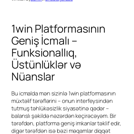
1win Platformasının
Geniş İcmalı –
Funksionallıq,
Üstünlüklər və
Nüanslar
Bu icmalda mən sizinlə 1win platformasının
müxtəlif tərəflərini – onun interfeysindən
tutmuş təhlükəsizlik siyasətinə qədər –
balanslı şəkildə nəzərdən keçirəcəyəm. Bir
tərəfdən, platforma geniş imkanlar təklif edir,
digər tərəfdən isə bəzi məqamlar diqqət