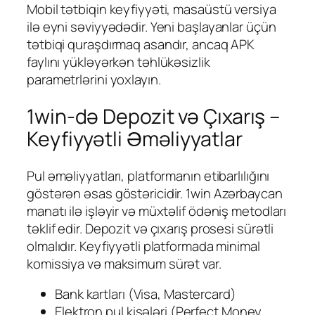
Mobil tətbiqin keyfiyyəti, masaüstü versiya
ilə eyni səviyyədədir. Yeni başlayanlar üçün
tətbiqi quraşdırmaq asandır, ancaq APK
faylını yükləyərkən təhlükəsizlik
parametrlərini yoxlayın.
1win-də Depozit və Çıxarış –
Keyfiyyətli Əməliyyatlar
Pul əməliyyatları, platformanın etibarlılığını
göstərən əsas göstəricidir. 1win Azərbaycan
manatı ilə işləyir və müxtəlif ödəniş metodları
təklif edir. Depozit və çıxarış prosesi sürətli
olmalıdır. Keyfiyyətli platformada minimal
komissiya və maksimum sürət var.
Bank kartları (Visa, Mastercard)
Elektron pul kisələri (Perfect Money,