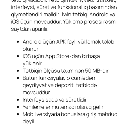
interfeysi, sürət və funksionallıq baxımından
qiymətləndirilməlidir. 1win tətbiqi Android və
iOS üçün mövcuddur. Yükləmə prosesi rəsmi
saytdan aparılır.
Android üçün APK faylı yükləmək tələb
olunur
iOS üçün App Store-dan birbaşa
yüklənir
Tətbiqin ölçüsü təxminən 50 MB-dır
Bütün funksiyalar, o cümlədən
qeydiyyat və depozit, tətbiqdə
mövcuddur
İnterfeys sadə və sürətlidir
Yeniləmələr mütəmadi olaraq gəlir
Mobil versiyada bonuslara giriş məhdud
deyil