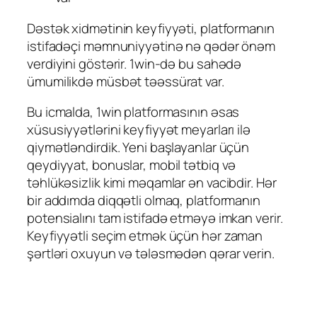
Dəstək xidmətinin keyfiyyəti, platformanın
istifadəçi məmnuniyyətinə nə qədər önəm
verdiyini göstərir. 1win-də bu sahədə
ümumilikdə müsbət təəssürat var.
Bu icmalda, 1win platformasının əsas
xüsusiyyətlərini keyfiyyət meyarları ilə
qiymətləndirdik. Yeni başlayanlar üçün
qeydiyyat, bonuslar, mobil tətbiq və
təhlükəsizlik kimi məqamlar ən vacibdir. Hər
bir addımda diqqətli olmaq, platformanın
potensialını tam istifadə etməyə imkan verir.
Keyfiyyətli seçim etmək üçün hər zaman
şərtləri oxuyun və tələsmədən qərar verin.