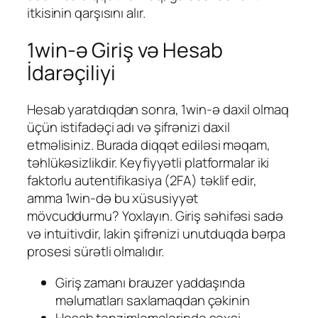
itkisinin qarşısını alır.
1win-ə Giriş və Hesab
İdarəçiliyi
Hesab yaratdıqdan sonra, 1win-ə daxil olmaq
üçün istifadəçi adı və şifrənizi daxil
etməlisiniz. Burada diqqət ediləsi məqam,
təhlükəsizlikdir. Keyfiyyətli platformalar iki
faktorlu autentifikasiya (2FA) təklif edir,
amma 1win-də bu xüsusiyyət
mövcuddurmu? Yoxlayın. Giriş səhifəsi sadə
və intuitivdir, lakin şifrənizi unutduqda bərpa
prosesi sürətli olmalıdır.
Giriş zamanı brauzer yaddaşında
məlumatları saxlamaqdan çəkinin
Hesab tənzimləmələrində şəxsi