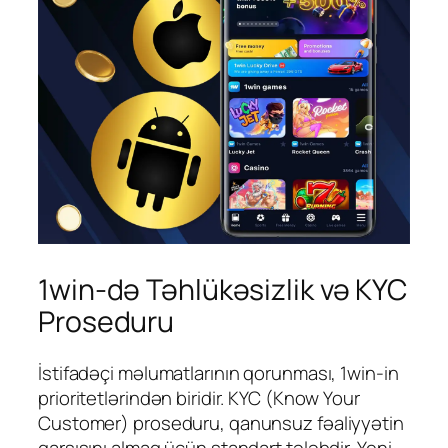
1win-də Təhlükəsizlik və KYC
Proseduru
İstifadəçi məlumatlarının qorunması, 1win-in
prioritetlərindən biridir. KYC (Know Your
Customer) proseduru, qanunsuz fəaliyyətin