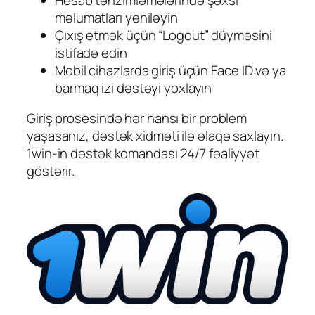
məlumatları yeniləyin
Çıxış etmək üçün “Logout” düyməsini
istifadə edin
Mobil cihazlarda giriş üçün Face ID və ya
barmaq izi dəstəyi yoxlayın
Giriş prosesində hər hansı bir problem
yaşasanız, dəstək xidməti ilə əlaqə saxlayın.
1win-in dəstək komandası 24/7 fəaliyyət
göstərir.