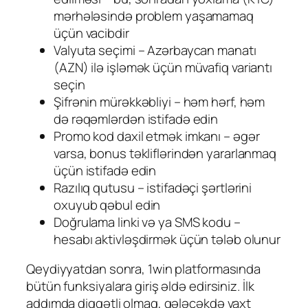
mərhələsində problem yaşamamaq
üçün vacibdir
Valyuta seçimi – Azərbaycan manatı
(AZN) ilə işləmək üçün müvafiq variantı
seçin
Şifrənin mürəkkəbliyi – həm hərf, həm
də rəqəmlərdən istifadə edin
Promo kod daxil etmək imkanı – əgər
varsa, bonus təkliflərindən yararlanmaq
üçün istifadə edin
Razılıq qutusu – istifadəçi şərtlərini
oxuyub qəbul edin
Doğrulama linki və ya SMS kodu –
hesabı aktivləşdirmək üçün tələb olunur
Qeydiyyatdan sonra, 1win platformasında
bütün funksiyalara giriş əldə edirsiniz. İlk
addımda diqqətli olmaq, gələcəkdə vaxt