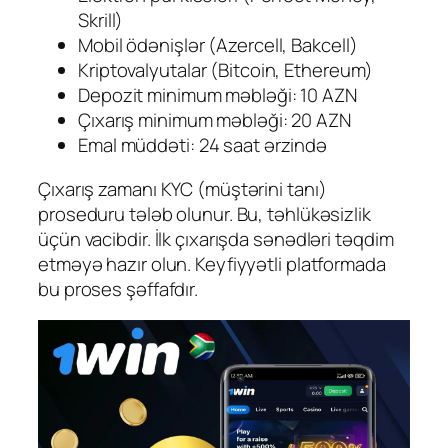
Skrill)
Mobil ödənişlər (Azercell, Bakcell)
Kriptovalyutalar (Bitcoin, Ethereum)
Depozit minimum məbləği: 10 AZN
Çıxarış minimum məbləği: 20 AZN
Emal müddəti: 24 saat ərzində
Çıxarış zamanı KYC (müştərini tanı)
proseduru tələb olunur. Bu, təhlükəsizlik
üçün vacibdir. İlk çıxarışda sənədləri təqdim
etməyə hazır olun. Keyfiyyətli platformada
bu proses şəffafdır.