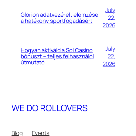
July
Glorion adatvezérelt elemzése
22,
a hatékony sportfogadásért
2026
July
Hogyan aktiváld a Sol Casino
22,
bónuszt – teljes felhasználói
útmutató
2026
WE DO ROLLOVERS
Blog
Events