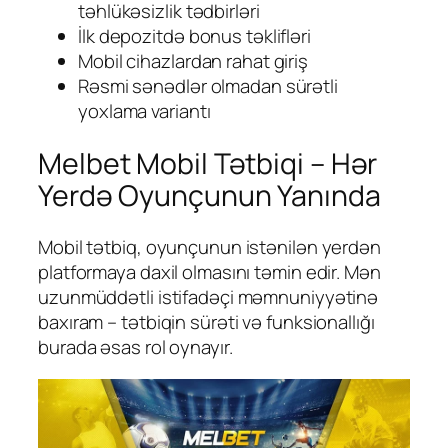
təhlükəsizlik tədbirləri
İlk depozitdə bonus təklifləri
Mobil cihazlardan rahat giriş
Rəsmi sənədlər olmadan sürətli
yoxlama variantı
Melbet Mobil Tətbiqi – Hər
Yerdə Oyunçunun Yanında
Mobil tətbiq, oyunçunun istənilən yerdən
platformaya daxil olmasını təmin edir. Mən
uzunmüddətli istifadəçi məmnuniyyətinə
baxıram – tətbiqin sürəti və funksionallığı
burada əsas rol oynayır.