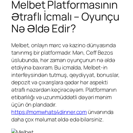
Melbet Platformasının
Ətraflı İcmalı – Oyunçu
Nə Əldə Edir?
Melbet, onlayn mərc və kazino dünyasında
tanınmış bir platformadır. Mən, Ceff Bezos
üslubunda, hər zaman oyunçunun nə əldə
etdiyinə baxıram. Bu icmalda, Melbet-in
interfeysindən tutmuş, qeydiyyat, bonuslar,
depozit və çıxarışlara qədər hər aspekti
ətraflı nəzərdən keçirəcəyəm. Platformanın
etibarlılığı və uzunmüddətli dəyəri mənim
üçün ön plandadır.
https://momwhats4dinner.com
ünvanında
daha çox məlumat əldə edə bilərsiniz.