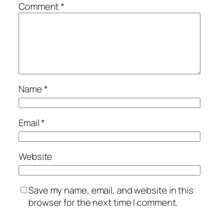
Comment
*
Name
*
Email
*
Website
Save my name, email, and website in this
browser for the next time I comment.