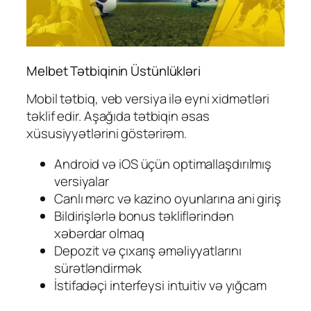
Melbet Tətbiqinin Üstünlükləri
Mobil tətbiq, veb versiya ilə eyni xidmətləri
təklif edir. Aşağıda tətbiqin əsas
xüsusiyyətlərini göstərirəm.
Android və iOS üçün optimallaşdırılmış
versiyalar
Canlı mərc və kazino oyunlarına ani giriş
Bildirişlərlə bonus təkliflərindən
xəbərdar olmaq
Depozit və çıxarış əməliyyatlarını
sürətləndirmək
İstifadəçi interfeysi intuitiv və yığcam