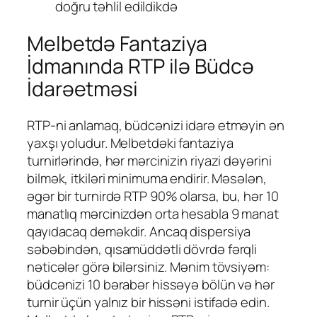
doğru təhlil edildikdə
Melbetdə Fantaziya
İdmanında RTP ilə Büdcə
İdarəetməsi
RTP-ni anlamaq, büdcənizi idarə etməyin ən
yaxşı yoludur. Melbetdəki fantaziya
turnirlərində, hər mərcinizin riyazi dəyərini
bilmək, itkiləri minimuma endirir. Məsələn,
əgər bir turnirdə RTP 90% olarsa, bu, hər 10
manatlıq mərcinizdən orta hesabla 9 manat
qayıdacaq deməkdir. Ancaq dispersiya
səbəbindən, qısamüddətli dövrdə fərqli
nəticələr görə bilərsiniz. Mənim tövsiyəm:
büdcənizi 10 bərabər hissəyə bölün və hər
turnir üçün yalnız bir hissəni istifadə edin.