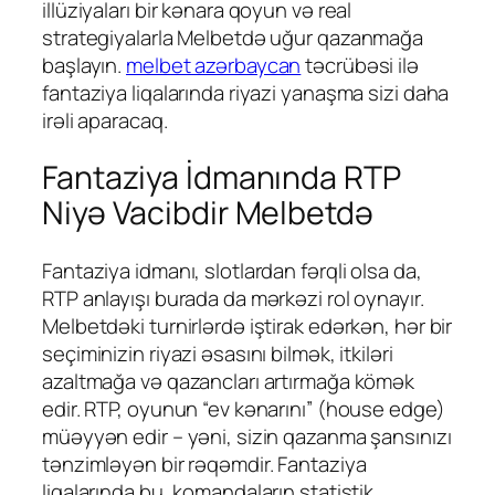
illüziyaları bir kənara qoyun və real
strategiyalarla Melbetdə uğur qazanmağa
başlayın.
melbet azərbaycan
təcrübəsi ilə
fantaziya liqalarında riyazi yanaşma sizi daha
irəli aparacaq.
Fantaziya İdmanında RTP
Niyə Vacibdir Melbetdə
Fantaziya idmanı, slotlardan fərqli olsa da,
RTP anlayışı burada da mərkəzi rol oynayır.
Melbetdəki turnirlərdə iştirak edərkən, hər bir
seçiminizin riyazi əsasını bilmək, itkiləri
azaltmağa və qazancları artırmağa kömək
edir. RTP, oyunun “ev kənarını” (house edge)
müəyyən edir – yəni, sizin qazanma şansınızı
tənzimləyən bir rəqəmdir. Fantaziya
liqalarında bu, komandaların statistik