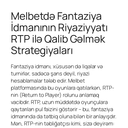
Melbetdə Fantaziya
İdmanının Riyaziyyatı
RTP ilə Qalib Gəlmək
Strategiyaları
Fantaziya idmanı, xüsusən də liqalar və
turnirlər, sadəcə şans deyil, riyazi
hesablamalar tələb edir. Melbet
platformasında bu oyunlara qatılarkən, RTP-
nin (Return to Player) rolunu anlamaq
vacibdir. RTP, uzun müddətdə oyunçulara
qaytarılan pul faizini göstərir – bu, fantaziya
idmanında da tətbiq oluna bilən bir anlayışdır.
Mən, RTP-nin təbliğatçısı kimi, sizə deyirəm: