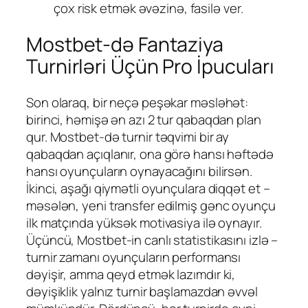
çox risk etmək əvəzinə, fasilə ver.
Mostbet-də Fantaziya
Turnirləri Üçün Pro İpucuları
Son olaraq, bir neçə peşəkar məsləhət:
birinci, həmişə ən azı 2 tur qabaqdan plan
qur. Mostbet-də turnir təqvimi bir ay
qabaqdan açıqlanır, ona görə hansı həftədə
hansı oyunçuların oynayacağını bilirsən.
İkinci, aşağı qiymətli oyunçulara diqqət et –
məsələn, yeni transfer edilmiş gənc oyunçu
ilk matçında yüksək motivasiya ilə oynayır.
Üçüncü, Mostbet-in canlı statistikasını izlə –
turnir zamanı oyunçuların performansı
dəyişir, amma qeyd etmək lazımdır ki,
dəyişiklik yalnız turnir başlamazdan əvvəl