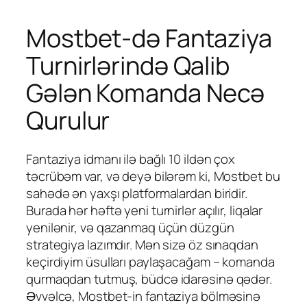
Mostbet-də Fantaziya
Turnirlərində Qalib
Gələn Komanda Necə
Qurulur
Fantaziya idmanı ilə bağlı 10 ildən çox
təcrübəm var, və deyə bilərəm ki, Mostbet bu
sahədə ən yaxşı platformalardan biridir.
Burada hər həftə yeni turnirlər açılır, liqalar
yenilənir, və qazanmaq üçün düzgün
strategiya lazımdır. Mən sizə öz sınaqdan
keçirdiyim üsulları paylaşacağam – komanda
qurmaqdan tutmuş, büdcə idarəsinə qədər.
Əvvəlcə, Mostbet-in fantaziya bölməsinə