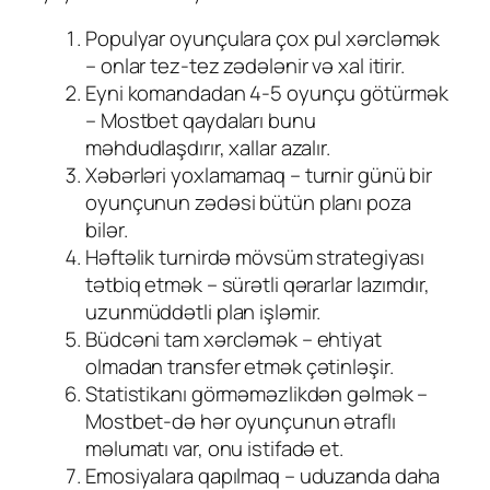
Populyar oyunçulara çox pul xərcləmək
– onlar tez-tez zədələnir və xal itirir.
Eyni komandadan 4-5 oyunçu götürmək
– Mostbet qaydaları bunu
məhdudlaşdırır, xallar azalır.
Xəbərləri yoxlamamaq – turnir günü bir
oyunçunun zədəsi bütün planı poza
bilər.
Həftəlik turnirdə mövsüm strategiyası
tətbiq etmək – sürətli qərarlar lazımdır,
uzunmüddətli plan işləmir.
Büdcəni tam xərcləmək – ehtiyat
olmadan transfer etmək çətinləşir.
Statistikanı görməməzlikdən gəlmək –
Mostbet-də hər oyunçunun ətraflı
məlumatı var, onu istifadə et.
Emosiyalara qapılmaq – uduzanda daha