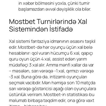
in xəbər bölməsini yoxla, çünki turnir
başlamazdan əvvəl dəyişiklik ola bilər.
Mostbet Turnirlərində Xal
Sistemindən İstifadə
Xal sistemi fantaziya idmanının əsasını təşkil
edir. Mostbet-də hər oyunçu üçün xal belə
hesablanır: qol vuran hücumçu 6 xal, qapıçı
quru oyun üçün 4 xal, assist edən yarım
müdafiəçi 3 xal alır. Amma mənfi xallar da var
– məsələn, sarı vərəqə -1 xal, qırmızı vərəqə
-3 xal. Buna görə də, intizamlı oyunçuları
seçmək vacibdir. Mən həmişə son 10 matçda
sarı vərəqə göstəricisi aşağı olan oyunçulara
üstünlük verirəm. Mostbet-in statistikası bu
məlumatı birbaşa təqdim edir, ona görə vaxt