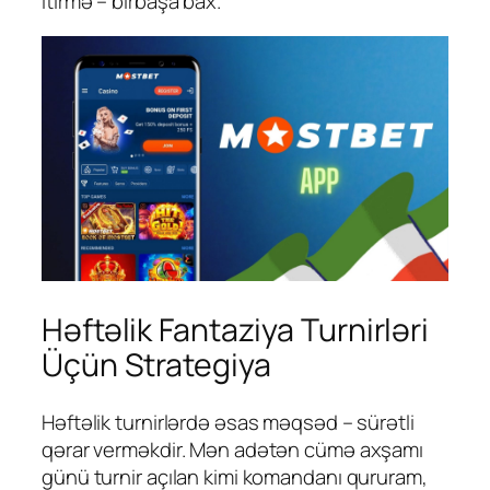
itirmə – birbaşa bax.
Həftəlik Fantaziya Turnirləri
Üçün Strategiya
Həftəlik turnirlərdə əsas məqsəd – sürətli
qərar verməkdir. Mən adətən cümə axşamı
günü turnir açılan kimi komandanı qururam,