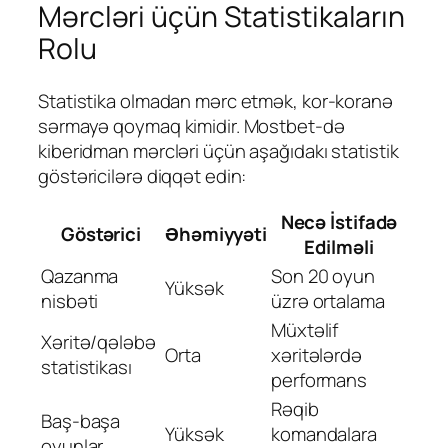
Mərcləri üçün Statistikaların
Rolu
Statistika olmadan mərc etmək, kor-koranə
sərmayə qoymaq kimidir. Mostbet-də
kiberidman mərcləri üçün aşağıdakı statistik
göstəricilərə diqqət edin:
Necə İstifadə
Göstərici
Əhəmiyyəti
Edilməli
Qazanma
Son 20 oyun
Yüksək
nisbəti
üzrə ortalama
Müxtəlif
Xəritə/qələbə
Orta
xəritələrdə
statistikası
performans
Rəqib
Baş-başa
Yüksək
komandalara
oyunlar