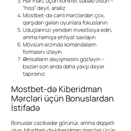
Hər mərc üçün konkret səbəb olsun –
“hiss” deyil, analiz
Mostbet-də canlı mərclərdən çox,
qarşıdan gələn oyunlara fokuslanın
Uduşlarınızı yenidən investisiya edin,
amma həmişə ehtiyat saxlayın
Mövsüm ərzində komandaların
formasını izləyin
Əmsalların dəyişməsini gözləyin –
bəzən son anda daha yaxşı dəyər
tapırsınız
Mostbet-də Kiberidman
Mərcləri üçün Bonuslardan
İstifadə
Bonuslar cazibədar görünür, amma diqqətli
olun. Mostbet-də kiberidman mərcləri üçün