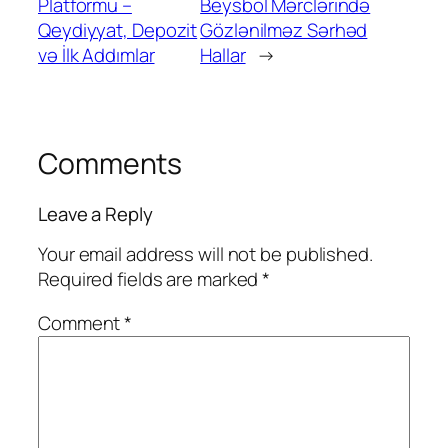
Platformu –
Beysbol Mərclərində
Qeydiyyat, Depozit
Gözlənilməz Sərhəd
və İlk Addımlar
Hallar
→
Comments
Leave a Reply
Your email address will not be published.
Required fields are marked
*
Comment
*