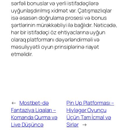
sərfəli bonuslar və yerli istifadəçilərə
uyğunlaşdırılmış xidmət var. Çatışmazlıqlar
isə əsasən doğrulama prosesi və bonus
şərtlərinin mürəkkəbliyi ilə bağlıdır. Nəticədə,
hər bir istifadəçi öz ehtiyaclarına uyğun
olaraq platformanı dəyərləndirməli və
məsuliyyətli oyun prinsiplərinə riayət
etməlidir.
←
Mostbet-də
Pin Up Platforması –
Fantaziya Liqaları –
Hiyləgər Oyunçu
Komanda Qurma və
Üçün Tam İcmal və
Live Düşüncə
Sirlər
→