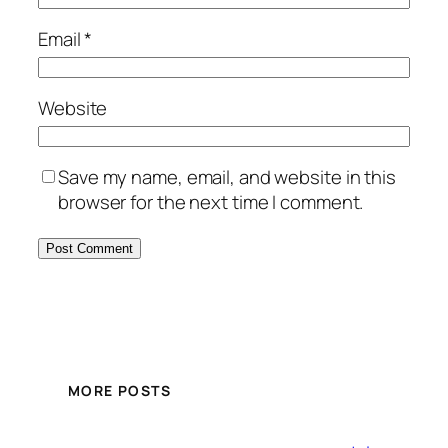
Email
*
Website
Save my name, email, and website in this
browser for the next time I comment.
MORE POSTS