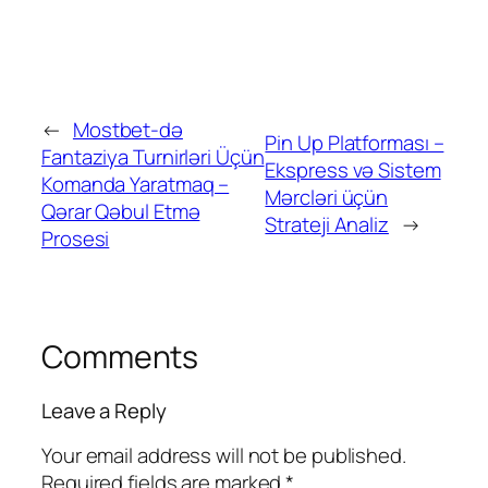
←
Mostbet-də
Pin Up Platforması –
Fantaziya Turnirləri Üçün
Ekspress və Sistem
Komanda Yaratmaq –
Mərcləri üçün
Qərar Qəbul Etmə
Strateji Analiz
→
Prosesi
Comments
Leave a Reply
Your email address will not be published.
Required fields are marked
*