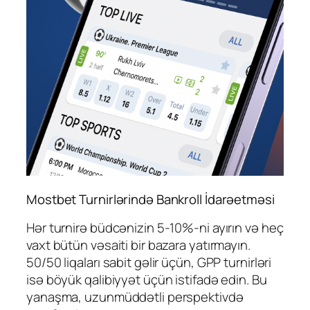
Mostbet Turnirlərində Bankroll İdarəetməsi
Hər turnirə büdcənizin 5-10%-ni ayırın və heç
vaxt bütün vəsaiti bir bazara yatırmayın.
50/50 liqaları sabit gəlir üçün, GPP turnirləri
isə böyük qalibiyyət üçün istifadə edin. Bu
yanaşma, uzunmüddətli perspektivdə