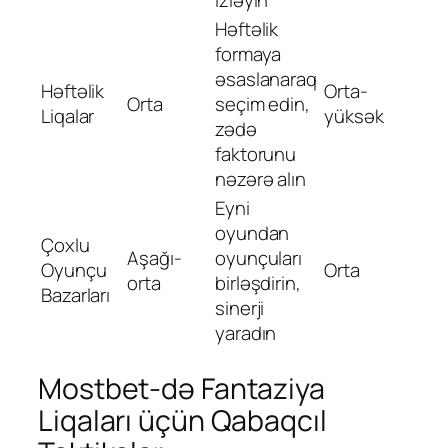
izləyin
Həftəlik
formaya
əsaslanaraq
Həftəlik
Orta-
Orta
seçim edin,
Liqalar
yüksək
zədə
faktorunu
nəzərə alın
Eyni
oyundan
Çoxlu
Aşağı-
oyunçuları
Oyunçu
Orta
orta
birləşdirin,
Bazarları
sinerji
yaradın
Mostbet-də Fantaziya
Liqaları üçün Qabaqcıl