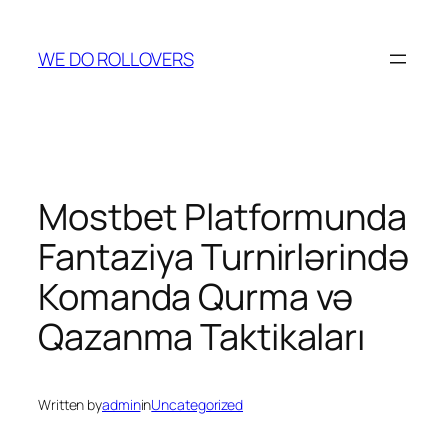
Skip
to
WE DO ROLLOVERS
content
Mostbet Platformunda
Fantaziya Turnirlərində
Komanda Qurma və
Qazanma Taktikaları
Written by
admin
in
Uncategorized