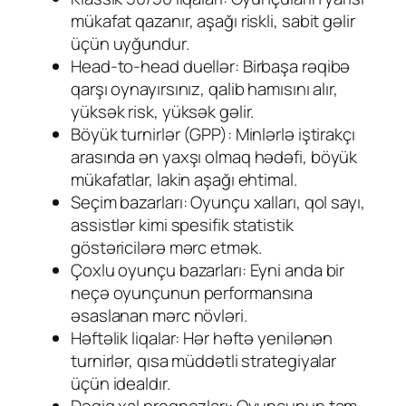
mükafat qazanır, aşağı riskli, sabit gəlir
üçün uyğundur.
Head-to-head duellər: Birbaşa rəqibə
qarşı oynayırsınız, qalib hamısını alır,
yüksək risk, yüksək gəlir.
Böyük turnirlər (GPP): Minlərlə iştirakçı
arasında ən yaxşı olmaq hədəfi, böyük
mükafatlar, lakin aşağı ehtimal.
Seçim bazarları: Oyunçu xalları, qol sayı,
assistlər kimi spesifik statistik
göstəricilərə mərc etmək.
Çoxlu oyunçu bazarları: Eyni anda bir
neçə oyunçunun performansına
əsaslanan mərc növləri.
Həftəlik liqalar: Hər həftə yenilənən
turnirlər, qısa müddətli strategiyalar
üçün idealdır.
Dəqiq xal proqnozları: Oyunçunun tam