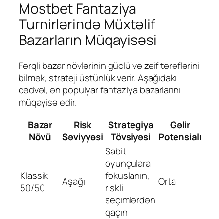
Mostbet Fantaziya
Turnirlərində Müxtəlif
Bazarların Müqayisəsi
Fərqli bazar növlərinin güclü və zəif tərəflərini
bilmək, strateji üstünlük verir. Aşağıdakı
cədvəl, ən populyar fantaziya bazarlarını
müqayisə edir.
Bazar
Risk
Strategiya
Gəlir
Növü
Səviyyəsi
Tövsiyəsi
Potensialı
Sabit
oyunçulara
Klassik
fokuslanın,
Aşağı
Orta
50/50
riskli
seçimlərdən
qaçın