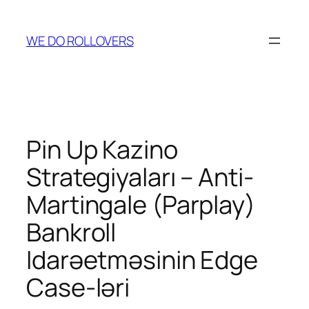
Skip
to
WE DO ROLLOVERS
content
Pin Up Kazino
Strategiyaları – Anti-
Martingale (Parplay)
Bankroll
Idarəetməsinin Edge
Case-ləri