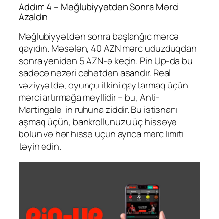
Addım 4 – Məğlubiyyətdən Sonra Mərci
Azaldın
Məğlubiyyətdən sonra başlanğıc mərcə
qayıdın. Məsələn, 40 AZN mərc uduzduqdan
sonra yenidən 5 AZN-ə keçin. Pin Up-da bu
sadəcə nəzəri cəhətdən asandır. Real
vəziyyətdə, oyunçu itkini qaytarmaq üçün
mərci artırmağa meyllidir – bu, Anti-
Martingale-in ruhuna ziddir. Bu istisnanı
aşmaq üçün, bankrollunuzu üç hissəyə
bölün və hər hissə üçün ayrıca mərc limiti
təyin edin.