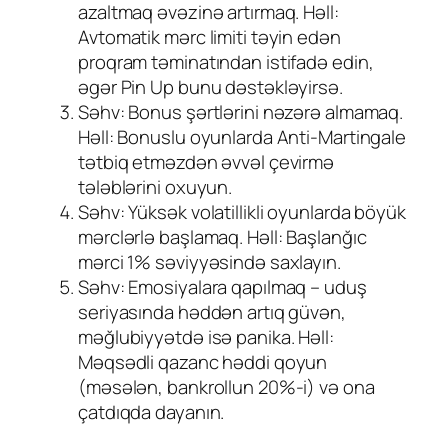
azaltmaq əvəzinə artırmaq. Həll:
Avtomatik mərc limiti təyin edən
proqram təminatından istifadə edin,
əgər Pin Up bunu dəstəkləyirsə.
Səhv: Bonus şərtlərini nəzərə almamaq.
Həll: Bonuslu oyunlarda Anti-Martingale
tətbiq etməzdən əvvəl çevirmə
tələblərini oxuyun.
Səhv: Yüksək volatillikli oyunlarda böyük
mərclərlə başlamaq. Həll: Başlanğıc
mərci 1% səviyyəsində saxlayın.
Səhv: Emosiyalara qapılmaq – uduş
seriyasında həddən artıq güvən,
məğlubiyyətdə isə panika. Həll:
Məqsədli qazanc həddi qoyun
(məsələn, bankrollun 20%-i) və ona
çatdıqda dayanın.