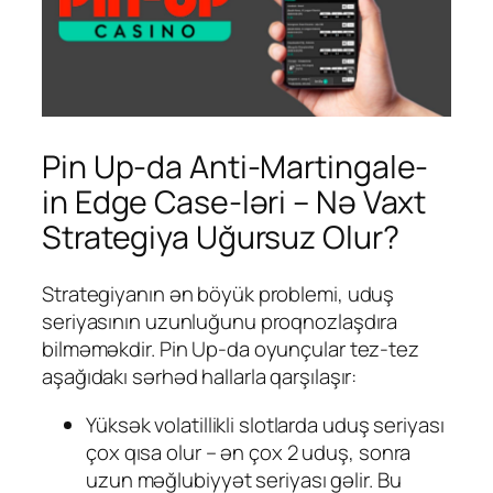
Pin Up-da Anti-Martingale-
in Edge Case-ləri – Nə Vaxt
Strategiya Uğursuz Olur?
Strategiyanın ən böyük problemi, uduş
seriyasının uzunluğunu proqnozlaşdıra
bilməməkdir. Pin Up-da oyunçular tez-tez
aşağıdakı sərhəd hallarla qarşılaşır:
Yüksək volatillikli slotlarda uduş seriyası
çox qısa olur – ən çox 2 uduş, sonra
uzun məğlubiyyət seriyası gəlir. Bu