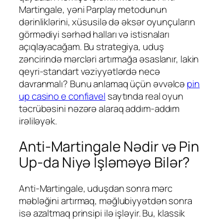
Martingale, yəni Parplay metodunun
dərinliklərini, xüsusilə də əksər oyunçuların
görmədiyi sərhəd halları və istisnaları
açıqlayacağam. Bu strategiya, uduş
zəncirində mərcləri artırmağa əsaslanır, lakin
qeyri-standart vəziyyətlərdə necə
davranmalı? Bunu anlamaq üçün əvvəlcə
pin
up casino e confiavel
saytında real oyun
təcrübəsini nəzərə alaraq addım-addım
irəliləyək.
Anti-Martingale Nədir və Pin
Up-da Niyə İşləməyə Bilər?
Anti-Martingale, uduşdan sonra mərc
məbləğini artırmaq, məğlubiyyətdən sonra
isə azaltmaq prinsipi ilə işləyir. Bu, klassik