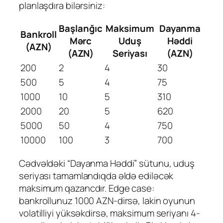
planlaşdıra bilərsiniz:
Başlanğıc
Maksimum
Dayanma
Bankroll
Mərc
Uduş
Həddi
(AZN)
(AZN)
Seriyası
(AZN)
200
2
4
30
500
5
4
75
1000
10
5
310
2000
20
5
620
5000
50
4
750
10000
100
3
700
Cədvəldəki “Dayanma Həddi” sütunu, uduş
seriyası tamamlandıqda əldə ediləcək
maksimum qazancdır. Edge case:
bankrollunuz 1000 AZN-dirsə, lakin oyunun
volatilliyi yüksəkdirsə, maksimum seriyanı 4-