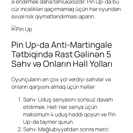
ə endirmək daha təhlükəsizdir. Pin Up-da bu
cür incəlikləri qaçırmamaq üçün hər oyundan
əvvəl risk qiymətləndirməsi aparın.
Pin Up-da Anti-Martingale
Tətbiqində Rast Gəlinən 5
Səhv və Onların Həll Yolları
Oyunçuların ən çox yol verdiyi səhvlər və
onların qarşısını almaq üçün həllər:
Səhv: Uduş seriyasını sonsuz davam
etdirmək. Həll: Hər seriya üçün
maksimum 4 uduş həddi qoyun ve Pin
Up-da taymer qurun.
Səhv: Məğlubiyyətdən sonra mərci