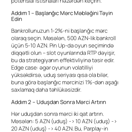
potensial istisnaları nəzərdən keçirin.
Addım 1 – Başlanğıc Mərc Məbləğini Təyin
Edin
Bankrollunuzun 1-2%-ni başlanğıc mərc
olaraq seçin. Məsələn, 500 AZN-lik bankroll
üçün 5-10 AZN. Pin Up-da oyun seçimində
diqqətli olun – slot oyunlarında RTP dəyişir,
bu da strategiyanın effektivliyinə təsir edir.
Edge case: əgər oyunun volatilliyi
yüksəkdirsə, uduş seriyası qısa ola bilər,
buna görə başlanğıc mərcinizi 1%-dən aşağı
saxlamaq daha təhlükəsizdir.
Addım 2 – Uduşdan Sonra Mərci Artırın
Hər uduşdan sonra mərci iki qat artırın.
Məsələn: 5 AZN (uduş) -> 10 AZN (uduş) ->
20 AZN (uduş) -> 40 AZN. Bu, Parplay-in