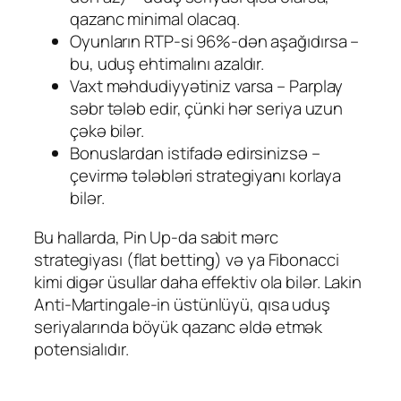
qazanc minimal olacaq.
Oyunların RTP-si 96%-dən aşağıdırsa –
bu, uduş ehtimalını azaldır.
Vaxt məhdudiyyətiniz varsa – Parplay
səbr tələb edir, çünki hər seriya uzun
çəkə bilər.
Bonuslardan istifadə edirsinizsə –
çevirmə tələbləri strategiyanı korlaya
bilər.
Bu hallarda, Pin Up-da sabit mərc
strategiyası (flat betting) və ya Fibonacci
kimi digər üsullar daha effektiv ola bilər. Lakin
Anti-Martingale-in üstünlüyü, qısa uduş
seriyalarında böyük qazanc əldə etmək
potensialıdır.