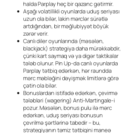
halda Parplay heç bir qazanc gətirmir.
Aşağı volatillikli oyunlarda uduş seriyası
uzun ola bilər, lakin mərclər sürətlə
artdığından, bir məğlubiyyət böyük
zərər verir.
Canlı diler oyunlarında (məsələn,
blackjack) strategiya daha mürəkkəbdir,
çünki kart saymaq və ya digər taktikalar
tələb olunur. Pin Up-da canlı oyunlarda
Parplay tətbiq edərkən, hər raundda
mərc məbləğini dəyişmək limitlərə görə
çətin ola bilər.
Bonuslardan istifadə edərkən, çevirmə
tələbləri (wagering) Anti-Martingale-i
pozur. Məsələn, bonus pulu ilə mərc
edərkən, uduş seriyası bonusun
çevrilmə şərtlərinə tabedir – bu,
strategiyanın təmiz tətbiqini maneə