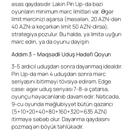
əsas qaydasıdır. Lakin Pin Up-da bəzi
oyunların minimum mərc limitləri var. Əgər
limit mərcinizi aşarsa (məsələn, 20 AZN-dən
40 AZN-ə keçərkən limit 50 AZN-dirsə),
strategiya pozulur. Bu halda, ya limitə uyğun
mərc edin, ya da oyunu dəyişin.
Addım 3 – Məqsədli Uduş Hədəfi Qoyun
3-5 ardıcıl uduşdan sonra dayanmaq idealdır.
Pin Up-da mən 4 uduşdan sonra mərc
seriyasını bitirməyi tövsiyə edirəm. Edge
case: əgər uduş seriyası 7-8-ə çatarsa,
oyunçu həyəcanlanıb davam edir. Nəticədə,
9-cu oyunda məğlubiyyət bütün qazancı
(5+10+20+40+80+160+320=635 AZN)
itirməyə səbəb olur. Dayanma qaydasını
pozmaq ən böyük təhlükədir.