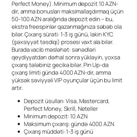
Perfect Money). Minimum depozit 10 AZN-
dir, amma bonusları maksimallaşdırmaq üçün
50-100 AZN aralığında depozit edin – bu,
ekstra freespinlər qazanmağınıza səbəb ola
bilər. Çıxarış sürəti: 1-3 iş günü, lakin KYC
(şəxsiyyət təsdiqi) prosesi vaxt ala bilər.
Burada vacib məsləhət: sənədləri
qeydiyyatdan dərhal sonra yükləyin, yoxsa
çıxarış tələbiniz gecikə bilər. Pin Up-da
çıxarış limiti gündə 4000 AZN-dir, amma
yüksək səviyyəli VIP oyunçular üçün bu limit
artır.
Depozit üsulları: Visa, Mastercard,
Perfect Money, Skrill, Neteller
Minimum depozit: 10 AZN
Maksimum çıxarış: gündə 4000 AZN
Çıxarış müddəti: 1-3 iş günü