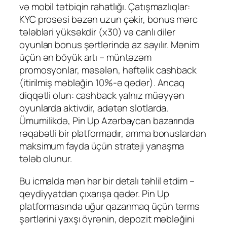
və mobil tətbiqin rahatlığı. Çatışmazlıqlar:
KYC prosesi bəzən uzun çəkir, bonus mərc
tələbləri yüksəkdir (x30) və canlı diler
oyunları bonus şərtlərində az sayılır. Mənim
üçün ən böyük artı – müntəzəm
promosyonlar, məsələn, həftəlik cashback
(itirilmiş məbləğin 10%-ə qədər). Ancaq
diqqətli olun: cashback yalnız müəyyən
oyunlarda aktivdir, adətən slotlarda.
Ümumilikdə, Pin Up Azərbaycan bazarında
rəqabətli bir platformadır, amma bonuslardan
maksimum fayda üçün strateji yanaşma
tələb olunur.
Bu icmalda mən hər bir detalı təhlil etdim –
qeydiyyatdan çıxarışa qədər. Pin Up
platformasında uğur qazanmaq üçün terms
şərtlərini yaxşı öyrənin, depozit məbləğini