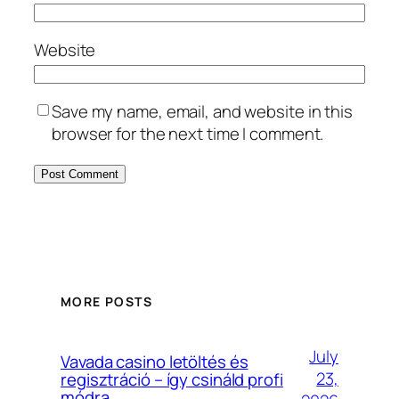
Website
Save my name, email, and website in this
browser for the next time I comment.
MORE POSTS
July
Vavada casino letöltés és
23,
regisztráció – így csináld profi
módra