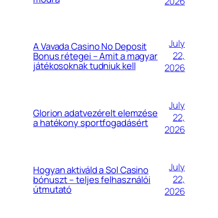
2026
July
A Vavada Casino No Deposit
22,
Bonus rétegei – Amit a magyar
játékosoknak tudniuk kell
2026
July
Glorion adatvezérelt elemzése
22,
a hatékony sportfogadásért
2026
July
Hogyan aktiváld a Sol Casino
22,
bónuszt – teljes felhasználói
útmutató
2026