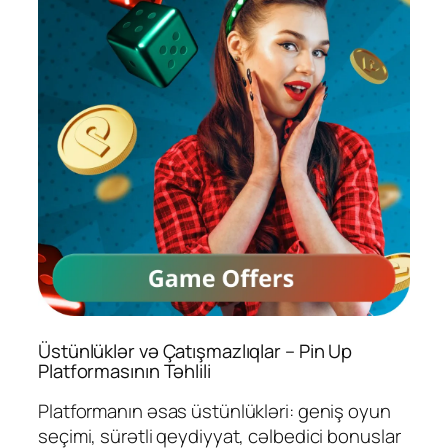
Üstünlüklər və Çatışmazlıqlar – Pin Up
Platformasının Təhlili
Platformanın əsas üstünlükləri: geniş oyun
seçimi, sürətli qeydiyyat, cəlbedici bonuslar