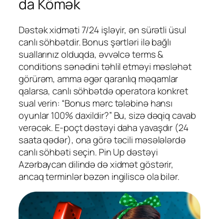
da Kömək
Dəstək xidməti 7/24 işləyir, ən sürətli üsul
canlı söhbətdir. Bonus şərtləri ilə bağlı
suallarınız olduqda, əvvəlcə terms &
conditions sənədini təhlil etməyi məsləhət
görürəm, amma əgər qaranlıq məqamlar
qalarsa, canlı söhbətdə operatora konkret
sual verin: “Bonus mərc tələbinə hansı
oyunlar 100% daxildir?” Bu, sizə dəqiq cavab
verəcək. E-poçt dəstəyi daha yavaşdır (24
saata qədər), ona görə təcili məsələlərdə
canlı söhbəti seçin. Pin Up dəstəyi
Azərbaycan dilində də xidmət göstərir,
ancaq terminlər bəzən ingiliscə ola bilər.