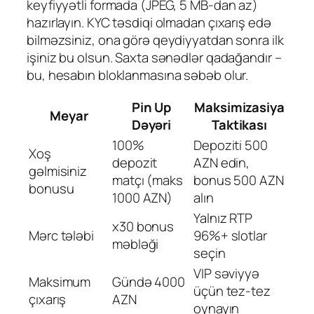
keyfiyyətli formada (JPEG, 5 MB-dan az)
hazırlayın. KYC təsdiqi olmadan çıxarış edə
bilməzsiniz, ona görə qeydiyyatdan sonra ilk
işiniz bu olsun. Saxta sənədlər qadağandır –
bu, hesabın bloklanmasına səbəb olur.
Pin Up
Maksimizasiya
Meyar
Dəyəri
Taktikası
100%
Depoziti 500
Xoş
depozit
AZN edin,
gəlmisiniz
matçı (maks
bonus 500 AZN
bonusu
1000 AZN)
alın
Yalnız RTP
x30 bonus
Mərc tələbi
96%+ slotlar
məbləği
seçin
VIP səviyyə
Maksimum
Gündə 4000
üçün tez-tez
çıxarış
AZN
oynayın