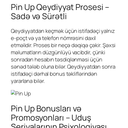
Pin Up Qeydiyyat Prosesi –
Sadə və Sürətli
Qeydiyyatdan keçmək üçün istifadəçi yalnız
e-poçt və ya telefon nömrəsini daxil
etməlidir. Proses bir neçə dəqiqə çəkir. Şəxsi
məlumatların düzgünlüyü vacibdir, çünki
sonradan hesabın təsdiqlənməsi üçün
sənəd tələb oluna bilər. Qeydiyyatdan sonra
istifadəçi dərhal bonus təkliflərindən
yararlana bilər.
Pin Up Bonusları və
Promosyonları – Uduş
Seriyalarının Psixologiyası