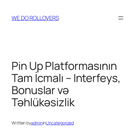
Skip
to
WE DO ROLLOVERS
content
Pin Up Platformasının
Tam İcmalı – Interfeys,
Bonuslar və
Təhlükəsizlik
Written by
admin
in
Uncategorized